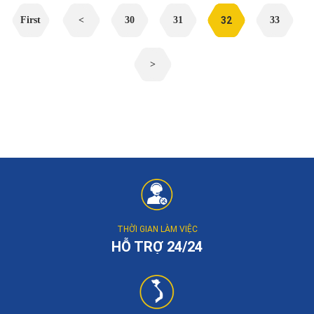
First
<
30
31
32
33
>
THỜI GIAN LÀM VIỆC
HỖ TRỢ 24/24