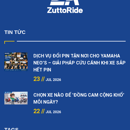
TIN TỨC
DỊCH VỤ ĐỔI PIN TẬN NƠI CHO YAMAHA
NEO'S – GIẢI PHÁP CỨU CÁNH KHI XE SẮP
HẾT PIN
23 //
JUL 2026
CHỌN XE NÀO ĐỂ 'ĐỒNG CAM CỘNG KHỔ'
MỖI NGÀY?
22 //
JUL 2026
TAGS