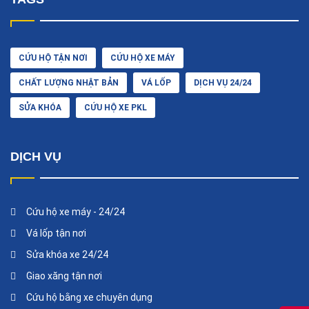
CỨU HỘ TẬN NƠI
CỨU HỘ XE MÁY
CHẤT LƯỢNG NHẬT BẢN
VÁ LỐP
DỊCH VỤ 24/24
SỬA KHÓA
CỨU HỘ XE PKL
DỊCH VỤ
Cứu hộ xe máy - 24/24
Vá lốp tận nơi
Sửa khóa xe 24/24
Giao xăng tận nơi
Cứu hộ bằng xe chuyên dụng