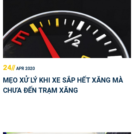
24//
APR 2020
MẸO XỬ LÝ KHI XE SẮP HẾT XĂNG MÀ
CHƯA ĐẾN TRẠM XĂNG