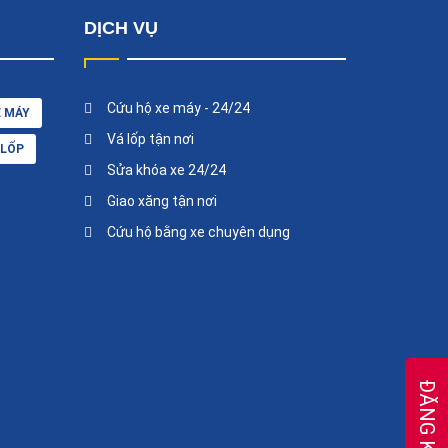
DỊCH VỤ
Cứu hộ xe máy - 24/24
E MÁY
Vá lốp tận nơi
 LỐP
Sửa khóa xe 24/24
Giao xăng tận nơi
Cứu hộ bằng xe chuyên dụng
ĐĂNG KÝ