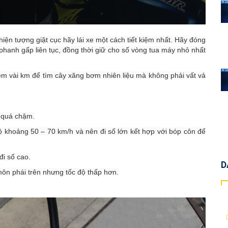
iện tượng giật cục hãy lái xe một cách tiết kiệm nhất. Hãy đóng
à phanh gấp liên tục, đồng thời giữ cho số vòng tua máy nhỏ nhất
hêm vài km để tìm cây xăng bơm nhiên liệu mà không phải vất vả
 quá chậm.
ộ khoảng 50 – 70 km/h và nên đi số lớn kết hợp với bóp côn để
 đi số cao.
D
môn phái trên nhưng tốc độ thấp hơn.