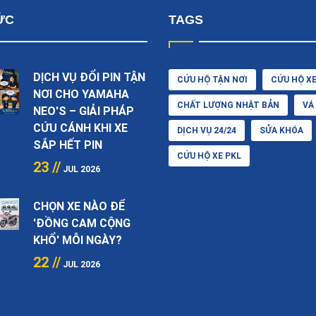
ỨC
TAGS
DỊCH VỤ ĐỔI PIN TẬN
CỨU HỘ TẬN NƠI
CỨU HỘ X
NƠI CHO YAMAHA
CHẤT LƯỢNG NHẬT BẢN
VÁ
NEO'S – GIẢI PHÁP
CỨU CÁNH KHI XE
DỊCH VỤ 24/24
SỬA KHÓA
SẮP HẾT PIN
CỨU HỘ XE PKL
23 //
JUL 2026
CHỌN XE NÀO ĐỂ
'ĐỒNG CAM CỘNG
KHỔ' MỖI NGÀY?
22 //
JUL 2026