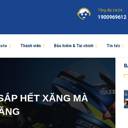
Tổng đài 24/24
1900969612
moto
Thành viên
Bảo hiểm & Tài chính
Tin tức
B
 SẮP HẾT XĂNG MÀ
XĂNG