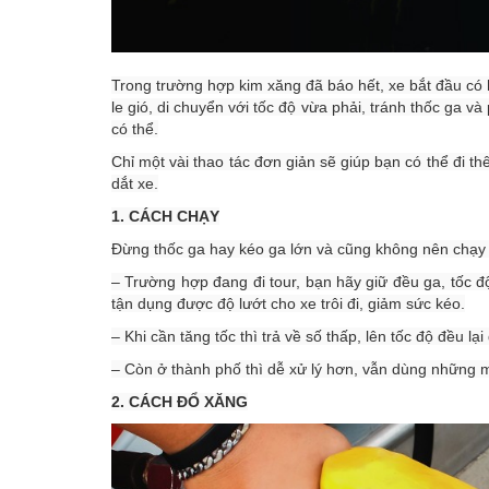
Trong trường hợp kim xăng đã báo hết, xe bắt đầu có h
le gió, di chuyển với tốc độ vừa phải, tránh thốc ga v
có thể.
Chỉ một vài thao tác đơn giản sẽ giúp bạn có thể đi t
dắt xe.
1. CÁCH CHẠY
Đừng thốc ga hay kéo ga lớn và cũng không nên chạy
– Trường hợp đang đi tour, bạn hãy giữ đều ga, tốc đ
tận dụng được độ lướt cho xe trôi đi, giảm sức kéo.
– Khi cần tăng tốc thì trả về số thấp, lên tốc độ đều lại
– Còn ở thành phố thì dễ xử lý hơn, vẫn dùng những 
2. CÁCH ĐỔ XĂNG