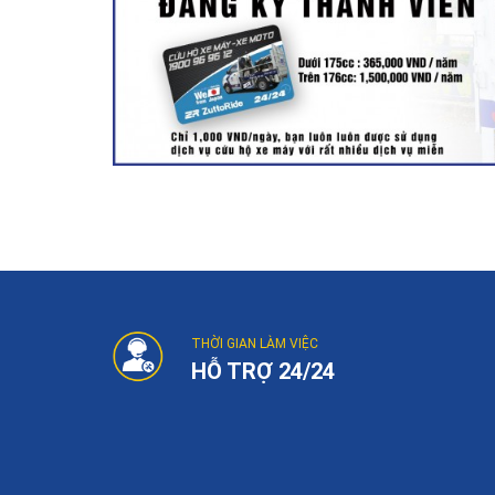
Post
navigation
THỜI GIAN LÀM VIỆC
HỖ TRỢ 24/24