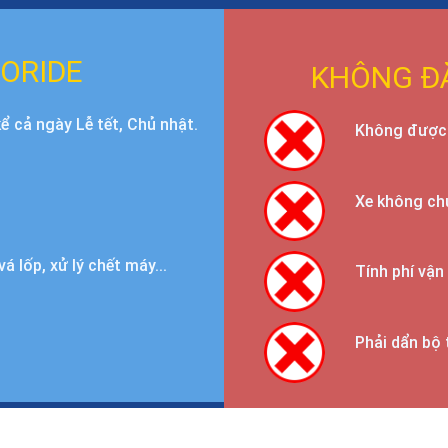
ORIDE
KHÔNG Đ
ể cả ngày Lễ tết, Chủ nhật.
Không được 
Xe không ch
á lốp, xử lý chết máy...
Tính phí vậ
Phải dẩn bộ 