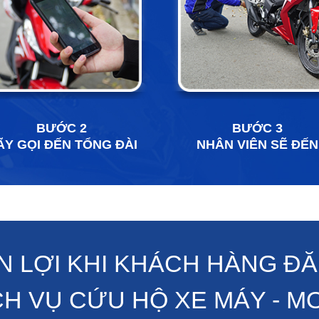
BƯỚC 2
BƯỚC 3
ÃY GỌI ĐẾN TỔNG ĐÀI
NHÂN VIÊN SẼ ĐẾN
 LỢI KHI KHÁCH HÀNG Đ
CH VỤ CỨU HỘ XE MÁY - M