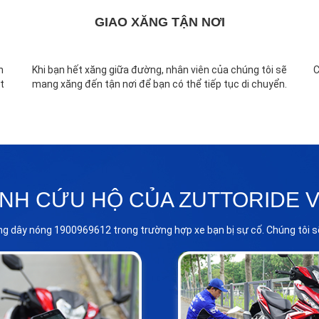
GIAO XĂNG TẬN NƠI
n
Khi bạn hết xăng giữa đường, nhân viên của chúng tôi sẽ
C
t
mang xăng đến tận nơi để bạn có thể tiếp tục di chuyển.
ÌNH CỨU HỘ CỦA ZUTTORIDE V
ng dây nóng 1900969612 trong trường hợp xe bạn bị sự cố. Chúng tôi sẽ