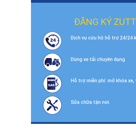
ĐĂNG KÝ ZUTT
Dịch vụ cứu hộ hỗ trợ 24/24 k
Dùng xe tải chuyên dụng
Hỗ trợ miễn phí: mở khóa xe, v
Sửa chữa tận nơi.