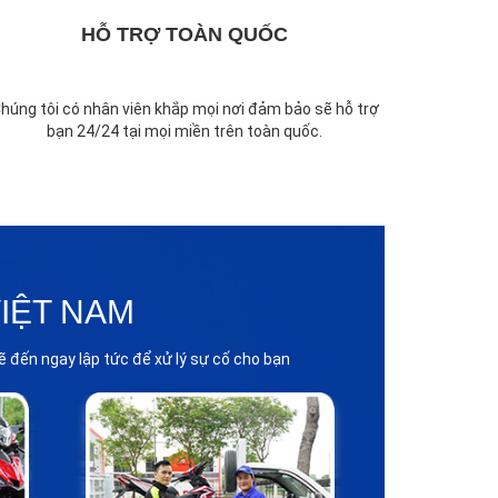
HỖ TRỢ TOÀN QUỐC
húng tôi có nhân viên khắp mọi nơi đảm bảo sẽ hỗ trợ
bạn 24/24 tại mọi miền trên toàn quốc.
IỆT NAM
 đến ngay lập tức để xử lý sự cố cho bạn