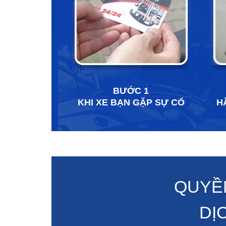
BƯỚC 1
KHI XE BẠN GẶP SỰ CỐ
H
QUYỀN
DỊ