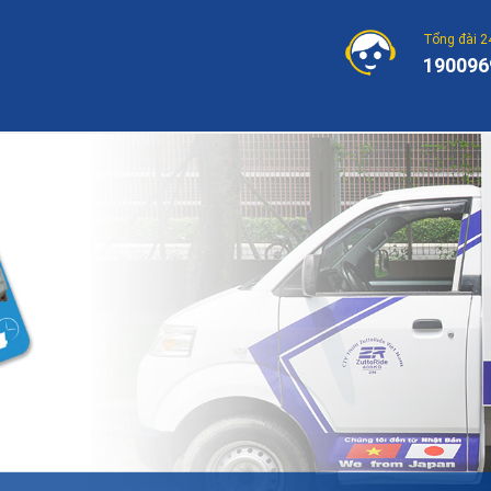
Tổng đài 2
190096