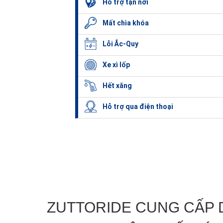
Hỗ trợ tận nơi
Mất chìa khóa
Lỗi Ắc-Quy
Xe xì lốp
Hết xăng
Hỗ trợ qua điện thoại
ZUTTORIDE CUNG CẤP 