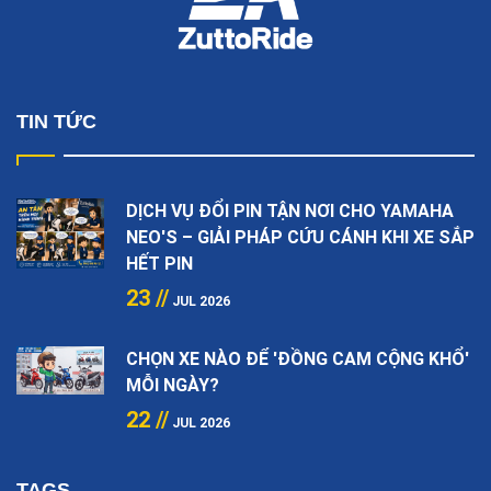
TIN TỨC
DỊCH VỤ ĐỔI PIN TẬN NƠI CHO YAMAHA
NEO'S – GIẢI PHÁP CỨU CÁNH KHI XE SẮP
HẾT PIN
23 //
JUL 2026
CHỌN XE NÀO ĐỂ 'ĐỒNG CAM CỘNG KHỔ'
MỖI NGÀY?
22 //
JUL 2026
TAGS