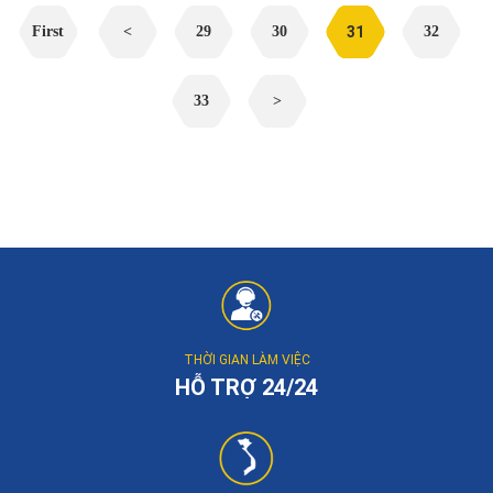
First
<
29
30
31
32
33
>
THỜI GIAN LÀM VIỆC
HỖ TRỢ 24/24