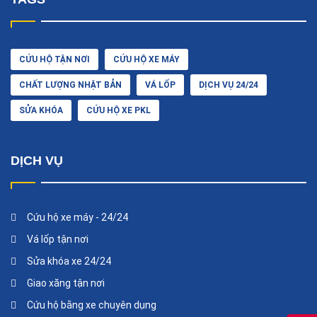
CỨU HỘ TẬN NƠI
CỨU HỘ XE MÁY
CHẤT LƯỢNG NHẬT BẢN
VÁ LỐP
DỊCH VỤ 24/24
SỬA KHÓA
CỨU HỘ XE PKL
DỊCH VỤ
Cứu hộ xe máy - 24/24
Vá lốp tận nơi
Sửa khóa xe 24/24
Giao xăng tận nơi
Cứu hộ bằng xe chuyên dụng