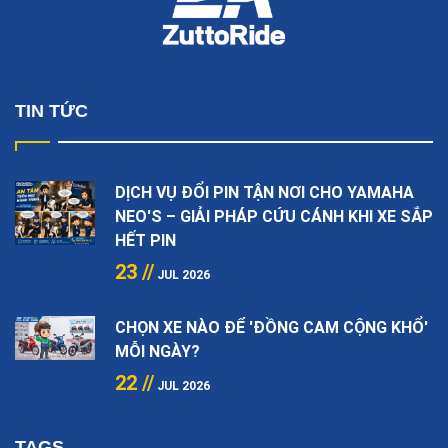
TIN TỨC
DỊCH VỤ ĐỔI PIN TẬN NƠI CHO YAMAHA
NEO'S – GIẢI PHÁP CỨU CÁNH KHI XE SẮP
HẾT PIN
23 //
JUL 2026
CHỌN XE NÀO ĐỂ 'ĐỒNG CAM CỘNG KHỔ'
MỖI NGÀY?
22 //
JUL 2026
TAGS