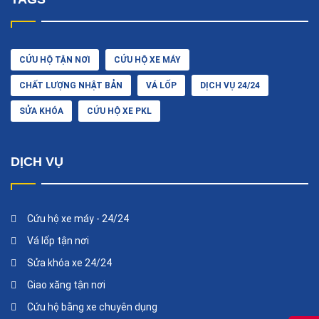
CỨU HỘ TẬN NƠI
CỨU HỘ XE MÁY
CHẤT LƯỢNG NHẬT BẢN
VÁ LỐP
DỊCH VỤ 24/24
SỬA KHÓA
CỨU HỘ XE PKL
DỊCH VỤ
Cứu hộ xe máy - 24/24
Vá lốp tận nơi
Sửa khóa xe 24/24
Giao xăng tận nơi
Cứu hộ bằng xe chuyên dụng