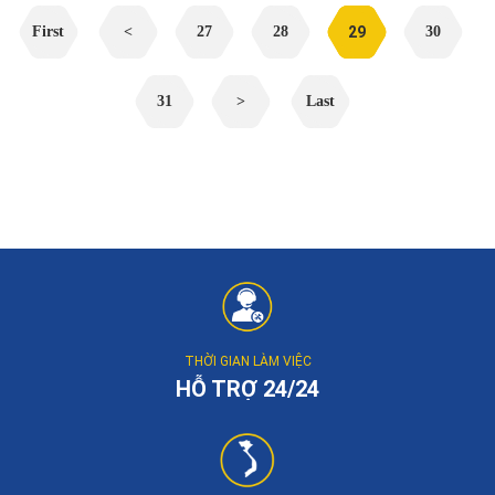
First
<
27
28
29
30
31
>
Last
THỜI GIAN LÀM VIỆC
HỖ TRỢ 24/24