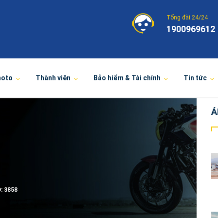
Tổng đài 24/24
1900969612
moto
Thành viên
Bảo hiểm & Tài chính
Tin tức
Ả
D:
3858