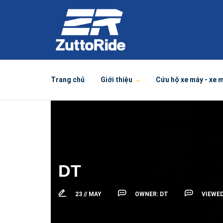
Trang chủ
Giới thiệu
Cứu hộ xe máy - xe 
DT
23 //
MAY
OWNER:
DT
VIEWE