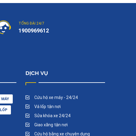
TỔNG ĐÀI 24/7
1900969612
DỊCH VỤ
Cứu hộ xe máy - 24/24
E MÁY
Vá lốp tận nơi
 LỐP
Sửa khóa xe 24/24
Giao xăng tận nơi
Cứu hộ bằng xe chuyên dụng