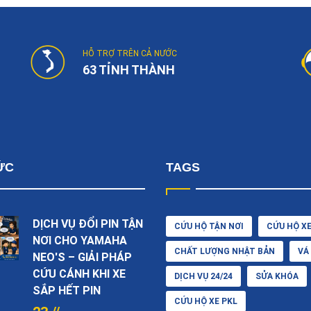
HỖ TRỢ TRÊN CẢ NƯỚC
63 TỈNH THÀNH
ỨC
TAGS
DỊCH VỤ ĐỔI PIN TẬN
CỨU HỘ TẬN NƠI
CỨU HỘ X
NƠI CHO YAMAHA
CHẤT LƯỢNG NHẬT BẢN
VÁ
NEO'S – GIẢI PHÁP
CỨU CÁNH KHI XE
DỊCH VỤ 24/24
SỬA KHÓA
SẮP HẾT PIN
CỨU HỘ XE PKL