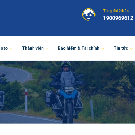
Tổng đài 24/24
1900969612
moto
Thành viên
Bảo hiểm & Tài chính
Tin tức