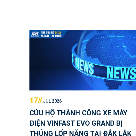
17//
JUL 2026
CỨU HỘ THÀNH CÔNG XE MÁY
ĐIỆN VINFAST EVO GRAND BỊ
THỦNG LỐP NẶNG TẠI ĐẮK LẮK