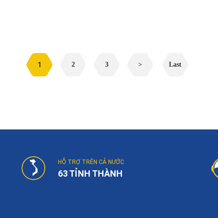
1
2
3
>
Last
HỖ TRỢ TRÊN CẢ NƯỚC
63 TỈNH THÀNH