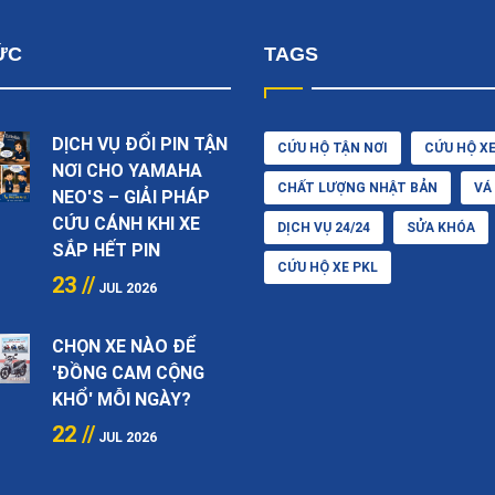
ỨC
TAGS
DỊCH VỤ ĐỔI PIN TẬN
CỨU HỘ TẬN NƠI
CỨU HỘ X
NƠI CHO YAMAHA
CHẤT LƯỢNG NHẬT BẢN
VÁ
NEO'S – GIẢI PHÁP
CỨU CÁNH KHI XE
DỊCH VỤ 24/24
SỬA KHÓA
SẮP HẾT PIN
CỨU HỘ XE PKL
23 //
JUL 2026
CHỌN XE NÀO ĐỂ
'ĐỒNG CAM CỘNG
KHỔ' MỖI NGÀY?
22 //
JUL 2026