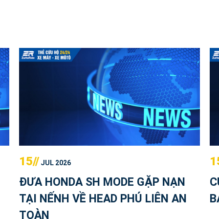
15//
1
JUL 2026
ĐƯA HONDA SH MODE GẶP NẠN
C
TẠI NẾNH VỀ HEAD PHÚ LIÊN AN
B
TOÀN