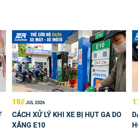
18//
1
JUL 2026
Ử
CÁCH XỬ LÝ KHI XE BỊ HỤT GA DO
D
XĂNG E10
H