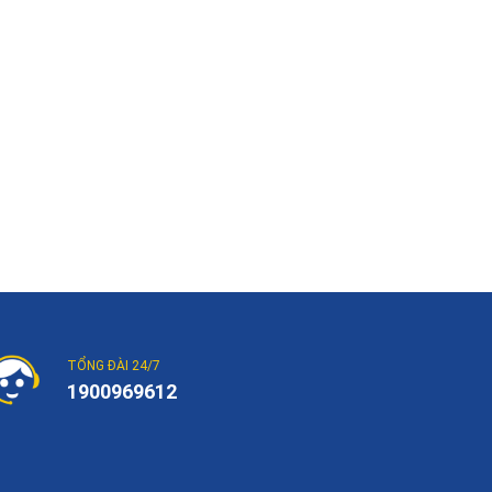
TỔNG ĐÀI 24/7
1900969612