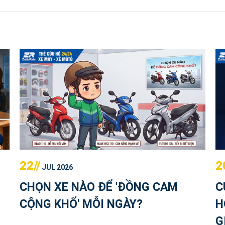
22//
2
JUL 2026
CHỌN XE NÀO ĐỂ 'ĐỒNG CAM
C
U
CỘNG KHỔ' MỖI NGÀY?
H
G