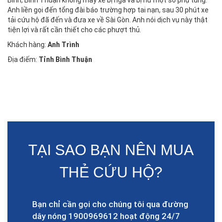
Bình, Bình Thuận không may xe bị ngã và bị hư một số phụ tùng.
Anh liền gọi đến tổng đài báo trường hợp tai nạn, sau 30 phút xe
tải cứu hộ đã đến và đưa xe về Sài Gòn. Anh nói dịch vụ này thật
tiện lợi và rất cần thiết cho các phượt thủ.
Khách hàng:
Anh Trình
Địa điếm:
Tỉnh Bình Thuận
TẠI SAO BẠN NÊN MUA
THẺ CỨU HỘ?
Bạn chỉ cần gọi cho chúng tôi qua đường
dây nóng 1900969612 hoạt động 24/7