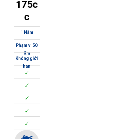
175c
c
1 Năm
Phạm vi 50
Km
Không giới
hạn