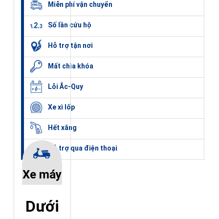
Miễn phí vận chuyển
Số lần cứu hộ
Hỗ trợ tận nơi
Mất chìa khóa
Lỗi Ắc-Quy
Xe xì lốp
Hết xăng
Hỗ trợ qua điện thoại
Xe máy
Dưới