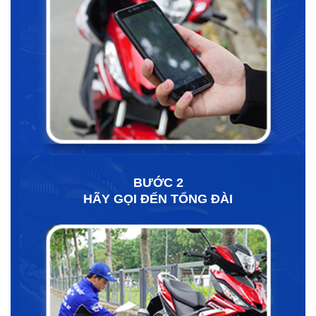
BƯỚC 2
HÃY GỌI ĐẾN TỔNG ĐÀI