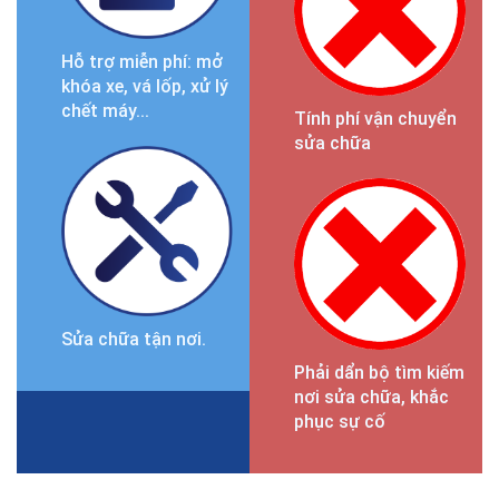
Hỗ trợ miễn phí: mở
khóa xe, vá lốp, xử lý
chết máy...
Tính phí vận chuyển
sửa chữa
Sửa chữa tận nơi.
Phải dẩn bộ tìm kiếm
nơi sửa chữa, khắc
phục sự cố