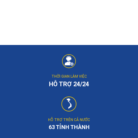
THỜI GIAN LÀM VIỆC
HỖ TRỢ 24/24
HỖ TRỢ TRÊN CẢ NƯỚC
63 TỈNH THÀNH