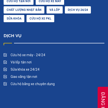
CỨU HỘ TẬN NƠI
CỨU HỘ XE MÁY
CHẤT LƯỢNG NHẬT BẢN
VÁ LỐP
DỊCH VỤ 24/24
SỬA KHÓA
CỨU HỘ XE PKL
DỊCH VỤ
Cứu hộ xe máy - 24/24
Vá lốp tận nơi
Sửa khóa xe 24/24
Giao xăng tận nơi
Cứu hộ bằng xe chuyên dụng
ĐĂNG KÝ