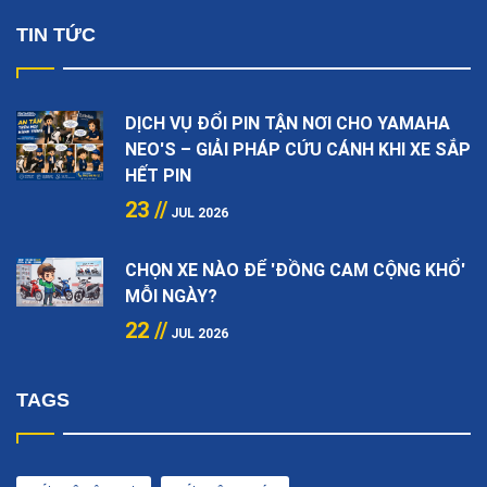
TIN TỨC
DỊCH VỤ ĐỔI PIN TẬN NƠI CHO YAMAHA
NEO'S – GIẢI PHÁP CỨU CÁNH KHI XE SẮP
HẾT PIN
23 //
JUL 2026
CHỌN XE NÀO ĐỂ 'ĐỒNG CAM CỘNG KHỔ'
MỖI NGÀY?
22 //
JUL 2026
TAGS