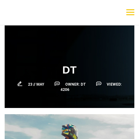
DT
23 //
MAY
OWNER:
DT
VIEWED:
4206