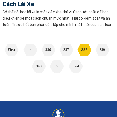
Cách Lái Xe
Có thể nói học lái xe là một việc khá thú vị. Cách tốt nhất để học
điều khiển xe một cách chuẩn mực nhất là lái có kiểm soát và an
toàn. Trước hết bạn phải luôn tập cho mình một thói quen an toàn
và bạn phải đảm bảo trang bị cho bản thân mình những phụ ki
First
<
336
337
338
339
340
>
Last