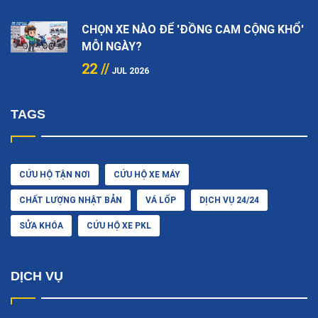
CHỌN XE NÀO ĐỂ 'ĐỒNG CAM CỘNG KHỔ'
MỖI NGÀY?
22 //
JUL 2026
TAGS
CỨU HỘ TẬN NƠI
CỨU HỘ XE MÁY
CHẤT LƯỢNG NHẬT BẢN
VÁ LỐP
DỊCH VỤ 24/24
SỬA KHÓA
CỨU HỘ XE PKL
DỊCH VỤ