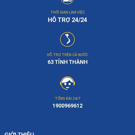
THỜI GIAN LÀM VIỆC
HỖ TRỢ 24/24
HỖ TRỢ TRÊN CẢ NƯỚC
63 TỈNH THÀNH
TỔNG ĐÀI 24/7
1900969612
GIỚI THIỆU