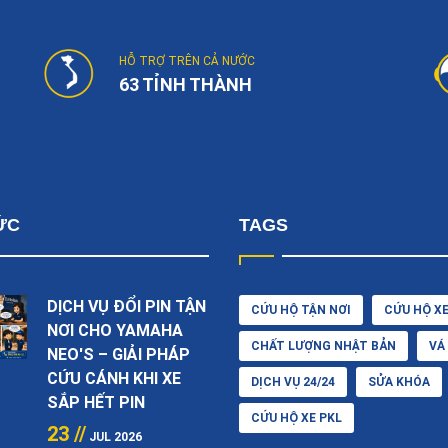
HỖ TRỢ TRÊN CẢ NƯỚC
63 TỈNH THÀNH
ỨC
TAGS
DỊCH VỤ ĐỔI PIN TẬN
CỨU HỘ TẬN NƠI
CỨU HỘ X
NƠI CHO YAMAHA
CHẤT LƯỢNG NHẬT BẢN
VÁ
NEO'S – GIẢI PHÁP
CỨU CÁNH KHI XE
DỊCH VỤ 24/24
SỬA KHÓA
SẮP HẾT PIN
CỨU HỘ XE PKL
23 //
JUL 2026