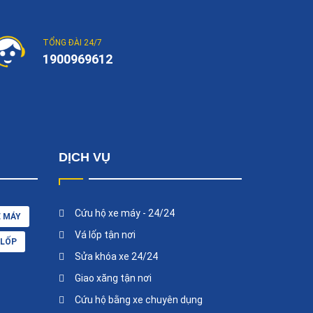
TỔNG ĐÀI 24/7
1900969612
DỊCH VỤ
Cứu hộ xe máy - 24/24
E MÁY
Vá lốp tận nơi
 LỐP
Sửa khóa xe 24/24
Giao xăng tận nơi
Cứu hộ bằng xe chuyên dụng