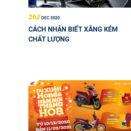
26//
DEC 2020
CÁCH NHẬN BIẾT XĂNG KÉM
CHẤT LƯỢNG