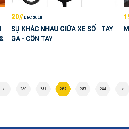
20//
1
DEC 2020
M
SỰ KHÁC NHAU GIỮA XE SỐ - TAY
M
&
GA - CÔN TAY
<
280
281
282
283
284
>