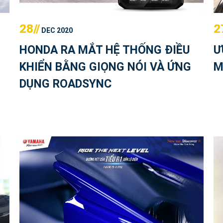
28//
2
DEC 2020
HONDA RA MẮT HỆ THỐNG ĐIỀU
Ư
KHIỂN BẰNG GIỌNG NÓI VÀ ỨNG
M
DỤNG ROADSYNC