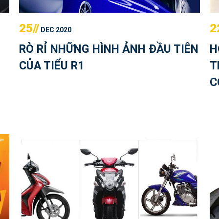
25//
2
DEC 2020
RÒ RỈ NHỮNG HÌNH ẢNH ĐẦU TIÊN
H
CỦA TIỂU R1
T
C