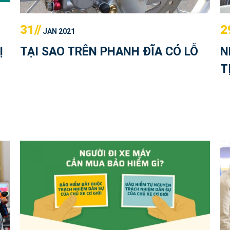
31//
2
JAN 2021
Ị
TẠI SAO TRÊN PHANH ĐĨA CÓ LỖ
N
T