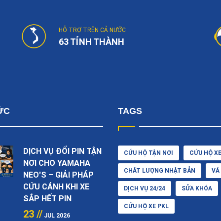
HỖ TRỢ TRÊN CẢ NƯỚC
63 TỈNH THÀNH
ỨC
TAGS
DỊCH VỤ ĐỔI PIN TẬN
CỨU HỘ TẬN NƠI
CỨU HỘ X
NƠI CHO YAMAHA
CHẤT LƯỢNG NHẬT BẢN
VÁ
NEO'S – GIẢI PHÁP
CỨU CÁNH KHI XE
DỊCH VỤ 24/24
SỬA KHÓA
SẮP HẾT PIN
CỨU HỘ XE PKL
23 //
JUL 2026