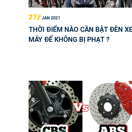
27//
JAN 2021
THỜI ĐIỂM NÀO CẦN BẬT ĐÈN X
MÁY ĐỂ KHÔNG BỊ PHẠT ?