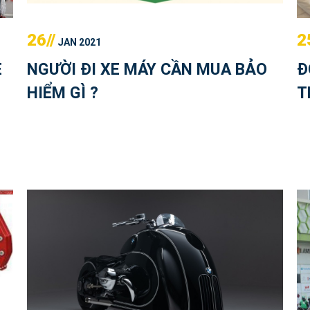
26//
2
JAN 2021
E
NGƯỜI ĐI XE MÁY CẦN MUA BẢO
Đ
HIỂM GÌ ?
T