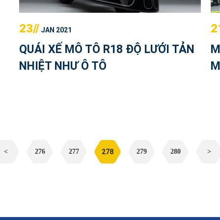
23//
2
JAN 2021
QUÁI XẾ MÔ TÔ R18 ĐỘ LƯỚI TẢN
M
NHIỆT NHƯ Ô TÔ
M
<
276
277
278
279
280
>