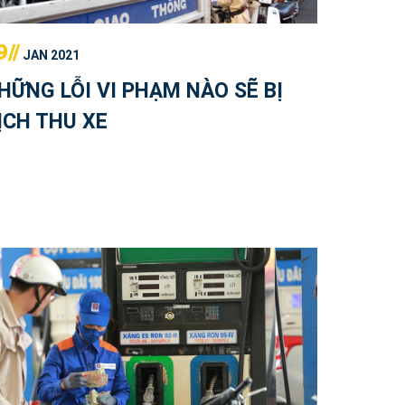
9//
JAN 2021
HỮNG LỖI VI PHẠM NÀO SẼ BỊ
ỊCH THU XE