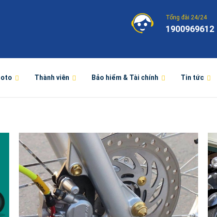
Tổng đài 24/24
1900969612
moto
Thành viên
Bảo hiểm & Tài chính
Tin tức