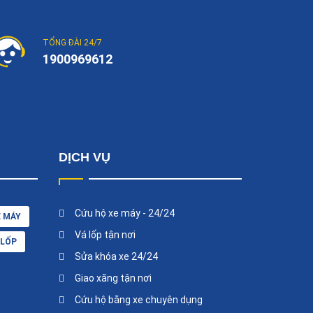
TỔNG ĐÀI 24/7
1900969612
DỊCH VỤ
Cứu hộ xe máy - 24/24
E MÁY
Vá lốp tận nơi
 LỐP
Sửa khóa xe 24/24
Giao xăng tận nơi
Cứu hộ bằng xe chuyên dụng