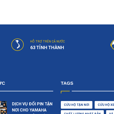
HỖ TRỢ TRÊN CẢ NƯỚC
63 TỈNH THÀNH
ỨC
TAGS
DỊCH VỤ ĐỔI PIN TẬN
CỨU HỘ TẬN NƠI
CỨU HỘ X
NƠI CHO YAMAHA