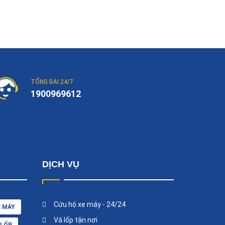
TỔNG ĐÀI 24/7
1900969612
DỊCH VỤ
Cứu hộ xe máy - 24/24
E MÁY
Vá lốp tận nơi