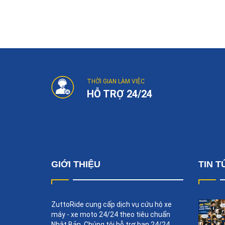
Post
navigation
THỜI GIAN LÀM VIỆC
HỖ TRỢ 24/24
GIỚI THIỆU
TIN T
ZuttoRide cung cấp dịch vụ cứu hộ xe
máy - xe moto 24/24 theo tiêu chuẩn
Nhật Bản. Chúng tôi hỗ trợ bạn 24/24