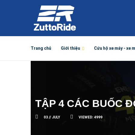
Trang chủ
Giới thiệu
Cứu hộ xe máy - xe 
TẬP 4 CÁC BUỐC Đ
03 //
JULY
VIEWED:
4999