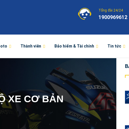
Tổng đài 24/24
1900969612
moto
Thành viên
Bảo hiểm & Tài chính
Tin tức
B
Ộ XE CƠ BẢN