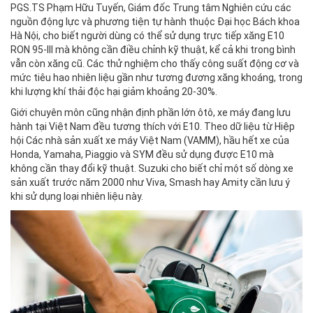
PGS.TS Phạm Hữu Tuyến, Giám đốc Trung tâm Nghiên cứu các
nguồn động lực và phương tiện tự hành thuộc Đại học Bách khoa
Hà Nội, cho biết người dùng có thể sử dụng trực tiếp xăng E10
RON 95-III mà không cần điều chỉnh kỹ thuật, kể cả khi trong bình
vẫn còn xăng cũ. Các thử nghiệm cho thấy công suất động cơ và
mức tiêu hao nhiên liệu gần như tương đương xăng khoáng, trong
khi lượng khí thải độc hại giảm khoảng 20-30%.
Giới chuyên môn cũng nhận định phần lớn ôtô, xe máy đang lưu
hành tại Việt Nam đều tương thích với E10. Theo dữ liệu từ Hiệp
hội Các nhà sản xuất xe máy Việt Nam (VAMM), hầu hết xe của
Honda, Yamaha, Piaggio và SYM đều sử dụng được E10 mà
không cần thay đổi kỹ thuật. Suzuki cho biết chỉ một số dòng xe
sản xuất trước năm 2000 như Viva, Smash hay Amity cần lưu ý
khi sử dụng loại nhiên liệu này.