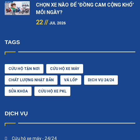
CHỌN XE NÀO ĐỂ 'ĐỒNG CAM CỘNG KHỔ'
MỖI NGÀY?
22 //
JUL 2026
TAGS
CỨU HỘ TẬN NƠI
CỨU HỘ XE MÁY
CHẤT LƯỢNG NHẬT BẢN
VÁ LỐP
DỊCH VỤ 24/24
SỬA KHÓA
CỨU HỘ XE PKL
DỊCH VỤ
Cứu hộ xe máy - 24/24