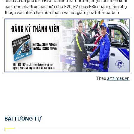
châu Âu đã phổ biến E10 từ nhiều năm trước, thậm chí triển khai
các mức pha trộn cao hơn như E20, E27 hay E85 nhằm giảm phụ
thuộc vào nhiên liệu hóa thạch và cắt giảm phát thải carbon.
Theo
arttimes.vn
Post
BÀI TƯƠNG TỰ
navigation