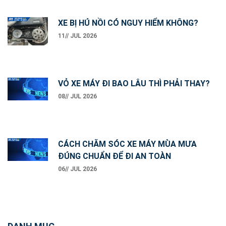
XE BỊ HÚ NỒI CÓ NGUY HIỂM KHÔNG?
11// JUL 2026
VỎ XE MÁY ĐI BAO LÂU THÌ PHẢI THAY?
08// JUL 2026
CÁCH CHĂM SÓC XE MÁY MÙA MƯA
ĐÚNG CHUẨN ĐỂ ĐI AN TOÀN
06// JUL 2026