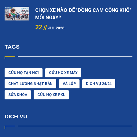
CHỌN XE NÀO ĐỂ 'ĐỒNG CAM CỘNG KHỔ'
MỖI NGÀY?
22 //
JUL 2026
TAGS
CỨU HỘ TẬN NƠI
CỨU HỘ XE MÁY
CHẤT LƯỢNG NHẬT BẢN
VÁ LỐP
DỊCH VỤ 24/24
SỬA KHÓA
CỨU HỘ XE PKL
DỊCH VỤ