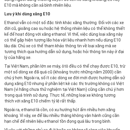
E10 mà không cần xả bình nhiên liệu.
Lưu ý khi dùng xăng E10
Ethanol vẫn có một số đặc tính khác xăng thường. Đối với các xe
đời cũ, gioăng cao su hoặc hệ thống nhiên liệu có thể không thiết
kế để hoạt động với xăng ethanol. Vì thế, việc dùng loại xăng này
có thể gặp hiện tượng lão hóa vật liệu nhanh hơn nếu dùng E10
lâu dài. Chủ xe có thể tham khảo thông tin về loại xăng mà xe
tương thích qua hướng dẫn sử dụng, hoặc hỏi thông tin này ở đại
lý của hãng xe.
Tại Việt Nam, phần lớn xe máy, ôtô đều có thể chạy được E10, trừ
một số dòng xe đã quá cũ (khoảng trước những năm 2000) cần
chú ý hơn. Ngoài ra, số ít các dòng xe đời mới được hướng dẫn sử
dụng xăng E10 nhưng ở phần liệt kê các thị trường không có Việt
Nam (vì hãng chưa thử nghiệm tại Việt Nam) cũng cần chú ý hơn
trong quá trình sử dụng. Thực tế, những loại xe không tương
thích với xăng E10 chiếm tỷ lệ rất thấp.
Ngoài ra, ethanol là cồn, có xu hướng hút ẩm nhiều hơn xăng
khoáng. Vì vậy, xe để lâu nhiều tháng không vận hành cũng cần
hạn chế để nhiên liệu ethanol tồn đọng quá lâu trong bình.
Vì vậy, với những chủ xe đi ít hoặc xe không rõ ràng việc khuyến