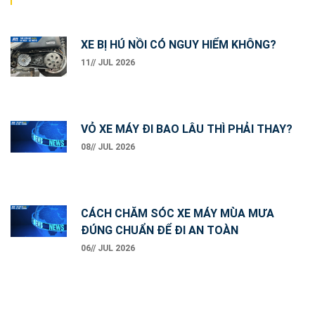
navigation
XE BỊ HÚ NỒI CÓ NGUY HIỂM KHÔNG?
11// JUL 2026
VỎ XE MÁY ĐI BAO LÂU THÌ PHẢI THAY?
08// JUL 2026
CÁCH CHĂM SÓC XE MÁY MÙA MƯA
ĐÚNG CHUẨN ĐỂ ĐI AN TOÀN
06// JUL 2026