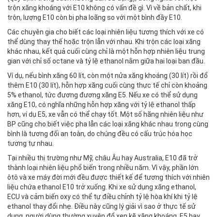
trộn xăng khoáng với E10 không có vấn đề gì. Vì về bản chất, khi
trộn, lượng E10 còn bị pha loãng so với một bình đầy E10.
Các chuyên gia cho biết các loại nhiên liệu tương thích với xe có
thể dùng thay thế hoặc trộn lẫn với nhau. Khi trộn các loại xăng
khác nhau, kết quả cuối cùng chỉ là một hỗn hợp nhiên liệu trung
gian với chỉ số octane và tỷ lệ ethanol nằm giữa hai loại ban đầu.
Ví dụ, nếu bình xăng 60 lít, còn một nửa xăng khoáng (30 lít) rồi đổ
thêm E10 (30 lít), hỗn hợp xăng cuối cùng thực tế chỉ còn khoảng
5% ethanol, tức đương đương xăng E5. Nếu xe có thể sử dụng
xăng E10, có nghĩa những hỗn hợp xăng với tỷ lệ ethanol thấp
hơn, ví dụ E5, xe vẫn có thể chạy tốt. Một số hãng nhiên liệu như
BP cũng cho biết việc pha lẫn các loại xăng khác nhau trong cùng
bình là tương đối an toàn, do chúng đều có cấu trúc hóa học
tương tự nhau.
Tại nhiều thị trường như Mỹ, châu Âu hay Australia, E10 đã trở
thành loại nhiên liệu phổ biến trong nhiều năm. Vì vậy, phần lớn
ôtô và xe máy đời mới đều được thiết kế để tương thích với nhiên
liệu chứa ethanol E10 trở xuống. Khi xe sử dụng xăng ethanol,
ECU và cảm biến oxy có thể tự điều chỉnh tỷ lệ hòa khí khi tỷ lệ
ethanol thay đổi nhẹ. Điều này cũng lý giải vì sao ở thực tế sử
dụng, người dùng thường xuyên đổ xen kẽ xăng khoáng, E5 hay