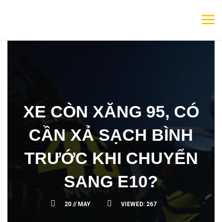
XE CÒN XĂNG 95, CÓ
CẦN XẢ SẠCH BÌNH
TRƯỚC KHI CHUYỂN
SANG E10?
20 //
MAY
VIEWED:
267