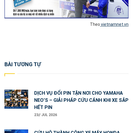
Theo
vietnamnet.vn
Post
BÀI TƯƠNG TỰ
navigation
DỊCH VỤ ĐỔI PIN TẬN NƠI CHO YAMAHA
NEO'S – GIẢI PHÁP CỨU CÁNH KHI XE SẮP
HẾT PIN
23// JUL 2026
CỨU HỘ THÀNH CÔNG XE MÁY HONDA