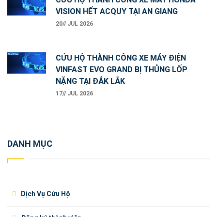
VISION HẾT ACQUY TẠI AN GIANG
20// JUL 2026
CỨU HỘ THÀNH CÔNG XE MÁY ĐIỆN
VINFAST EVO GRAND BỊ THỦNG LỐP
NẶNG TẠI ĐẮK LẮK
17// JUL 2026
DANH MỤC
Dịch Vụ Cứu Hộ