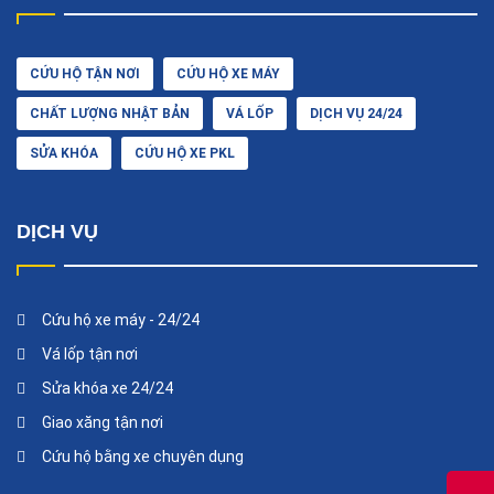
CỨU HỘ TẬN NƠI
CỨU HỘ XE MÁY
CHẤT LƯỢNG NHẬT BẢN
VÁ LỐP
DỊCH VỤ 24/24
SỬA KHÓA
CỨU HỘ XE PKL
DỊCH VỤ
Cứu hộ xe máy - 24/24
Vá lốp tận nơi
Sửa khóa xe 24/24
Giao xăng tận nơi
Cứu hộ bằng xe chuyên dụng