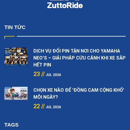
TIN TỨC
DỊCH VỤ ĐỔI PIN TẬN NƠI CHO YAMAHA
NEO'S – GIẢI PHÁP CỨU CÁNH KHI XE SẮP
HẾT PIN
23 //
JUL 2026
CHỌN XE NÀO ĐỂ 'ĐỒNG CAM CỘNG KHỔ'
MỖI NGÀY?
22 //
JUL 2026
TAGS