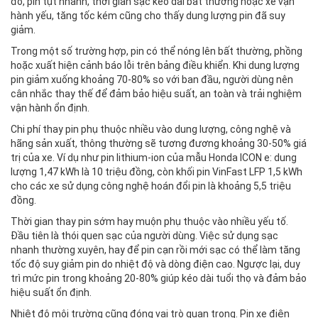
đó, pin tụt nhanh, thời gian sạc kéo dài bất thường hoặc xe vận
hành yếu, tăng tốc kém cũng cho thấy dung lượng pin đã suy
giảm.
Trong một số trường hợp, pin có thể nóng lên bất thường, phồng
hoặc xuất hiện cảnh báo lỗi trên bảng điều khiển. Khi dung lượng
pin giảm xuống khoảng 70-80% so với ban đầu, người dùng nên
cân nhắc thay thế để đảm bảo hiệu suất, an toàn và trải nghiệm
vận hành ổn định.
Chi phí thay pin phụ thuộc nhiều vào dung lượng, công nghệ và
hãng sản xuất, thông thường sẽ tương đương khoảng 30-50% giá
trị của xe. Ví dụ như pin lithium-ion của mẫu Honda ICON e: dung
lượng 1,47 kWh là 10 triệu đồng, còn khối pin VinFast LFP 1,5 kWh
cho các xe sử dụng công nghệ hoán đổi pin là khoảng 5,5 triệu
đồng.
Thời gian thay pin sớm hay muộn phụ thuộc vào nhiều yếu tố.
Đầu tiên là thói quen sạc của người dùng. Việc sử dụng sạc
nhanh thường xuyên, hay để pin cạn rồi mới sạc có thể làm tăng
tốc độ suy giảm pin do nhiệt độ và dòng điện cao. Ngược lại, duy
trì mức pin trong khoảng 20-80% giúp kéo dài tuổi thọ và đảm bảo
hiệu suất ổn định.
Nhiệt độ môi trường cũng đóng vai trò quan trọng. Pin xe điện