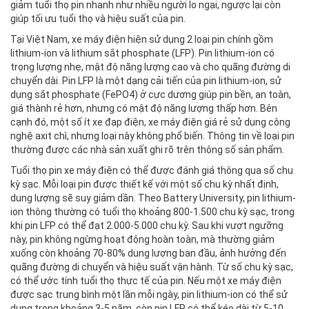
giảm tuổi thọ pin nhanh như nhiều người lo ngại, ngược lại còn
giúp tối ưu tuổi thọ và hiệu suất của pin.
Tại Việt Nam, xe máy điện hiện sử dụng 2 loại pin chính gồm
lithium-ion và lithium sắt phosphate (LFP). Pin lithium-ion có
trọng lượng nhẹ, mật độ năng lượng cao và cho quãng đường di
chuyển dài. Pin LFP là một dạng cải tiến của pin lithium-ion, sử
dụng sắt phosphate (FePO4) ở cực dương giúp pin bền, an toàn,
giá thành rẻ hơn, nhưng có mật độ năng lượng thấp hơn. Bên
cạnh đó, một số ít xe đạp điện, xe máy điện giá rẻ sử dụng công
nghệ axit chì, nhưng loại này không phổ biến. Thông tin về loại pin
thường được các nhà sản xuất ghi rõ trên thông số sản phẩm.
Tuổi thọ pin xe máy điện có thể được đánh giá thông qua số chu
kỳ sạc. Mỗi loại pin được thiết kế với một số chu kỳ nhất định,
dung lượng sẽ suy giảm dần. Theo Battery University, pin lithium-
ion thông thường có tuổi thọ khoảng 800-1.500 chu kỳ sạc, trong
khi pin LFP có thể đạt 2.000-5.000 chu kỳ. Sau khi vượt ngưỡng
này, pin không ngừng hoạt động hoàn toàn, mà thường giảm
xuống còn khoảng 70-80% dung lượng ban đầu, ảnh hưởng đến
quãng đường di chuyển và hiệu suất vận hành. Từ số chu kỳ sạc,
có thể ước tính tuổi thọ thực tế của pin. Nếu một xe máy điện
được sạc trung bình một lần mỗi ngày, pin lithium-ion có thể sử
dụng trong khoảng 3-5 năm, còn pin LFP có thể kéo dài từ 5-10