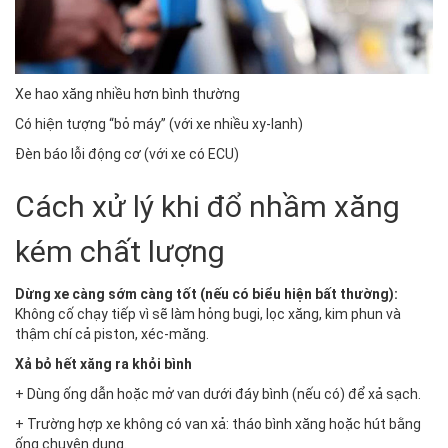
Xe hao xăng nhiều hơn bình thường
Có hiện tượng “bỏ máy” (với xe nhiều xy-lanh)
Đèn báo lỗi động cơ (với xe có ECU)
Cách xử lý khi đổ nhầm xăng
kém chất lượng
Dừng xe càng sớm càng tốt (nếu có biểu hiện bất thường):
Không cố chạy tiếp vì sẽ làm hỏng bugi, lọc xăng, kim phun và
thậm chí cả piston, xéc-măng.
Xả bỏ hết xăng ra khỏi bình
+ Dùng ống dẫn hoặc mở van dưới đáy bình (nếu có) để xả sạch.
+ Trường hợp xe không có van xả: tháo bình xăng hoặc hút bằng
ống chuyên dụng.