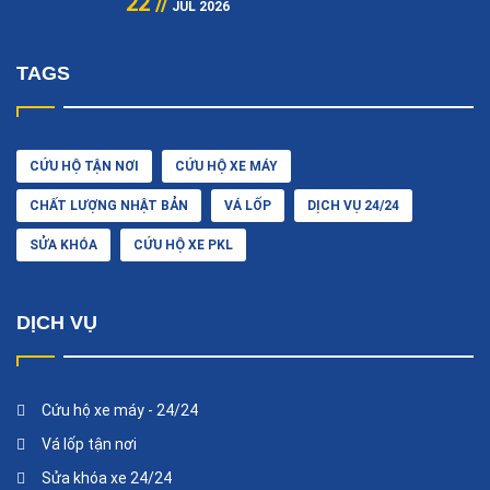
22 //
JUL 2026
TAGS
CỨU HỘ TẬN NƠI
CỨU HỘ XE MÁY
CHẤT LƯỢNG NHẬT BẢN
VÁ LỐP
DỊCH VỤ 24/24
SỬA KHÓA
CỨU HỘ XE PKL
DỊCH VỤ
Cứu hộ xe máy - 24/24
Vá lốp tận nơi
Sửa khóa xe 24/24