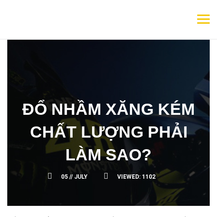
ĐỔ NHẦM XĂNG KÉM
CHẤT LƯỢNG PHẢI
LÀM SAO?
05 //
JULY
VIEWED:
1102