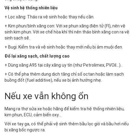
Vệ sinh hệ thống nhiên liệu
+ Lọc xăng: Tháo ra vệ sinh hoặc thay nếu cần.
+ Kim phun/bình xăng con: Với xe phun xăng điện tử (FI), nên vệ
sinh kim phun. Với xe chế hòa khí thì nên tháo bình xăng con ra vệ
sinh sạch sẽ.
+ Bugi: Kiểm tra và vệ sinh hoặc thay mới nếu bị ám muội đen.
Đổ lại xăng sạch, chất lượng cao
+ Dùng xăng A95 tại cây xăng uy tín (như Petrolimex, PVOil…).
+ Có thể pha thêm dung dịch tăng chỉ số octan hoặc làm sạch
buồng đốt (fuel additive), nếu xe bị ảnh hưởng nhẹ.
Nếu xe vẫn không ổn
Mang ra thợ sửa xe hoặc hãng để kiểm tra hệ thống nhiên liệu,
kim phun, ECU, cảm biến oxy…
Với xe tay ga, có thể phải vệ sinh thêm bầu lọc gió và bầu hơi nếu
bị xăng bốc ngược ra.