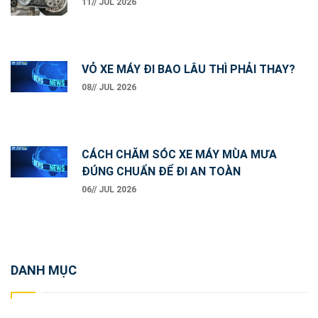
11// JUL 2026
VỎ XE MÁY ĐI BAO LÂU THÌ PHẢI THAY?
08// JUL 2026
CÁCH CHĂM SÓC XE MÁY MÙA MƯA
ĐÚNG CHUẨN ĐỂ ĐI AN TOÀN
06// JUL 2026
DANH MỤC