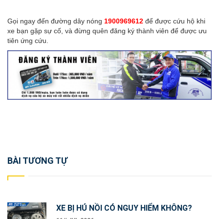
Gọi ngay đến đường dây nóng
1900969612
để được cứu hộ khi
xe bạn gặp sự cố, và đừng quên đăng ký thành viên để được ưu
tiên ứng cứu.
Post
BÀI TƯƠNG TỰ
navigation
XE BỊ HÚ NỒI CÓ NGUY HIỂM KHÔNG?