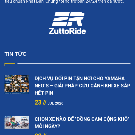
tiêu chuẩn Nhật Bản. Chúng tôi hỗ trợ bạn 24/24 trên cả nước.
TIN TỨC
DỊCH VỤ ĐỔI PIN TẬN NƠI CHO YAMAHA
NEO'S – GIẢI PHÁP CỨU CÁNH KHI XE SẮP
HẾT PIN
23 //
JUL 2026
CHỌN XE NÀO ĐỂ 'ĐỒNG CAM CỘNG KHỔ'
MỖI NGÀY?