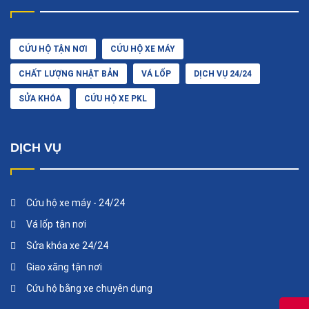
CỨU HỘ TẬN NƠI
CỨU HỘ XE MÁY
CHẤT LƯỢNG NHẬT BẢN
VÁ LỐP
DỊCH VỤ 24/24
SỬA KHÓA
CỨU HỘ XE PKL
DỊCH VỤ
Cứu hộ xe máy - 24/24
Vá lốp tận nơi
Sửa khóa xe 24/24
Giao xăng tận nơi
Cứu hộ bằng xe chuyên dụng