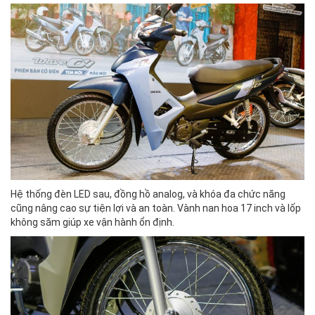
Hệ thống đèn LED sau, đồng hồ analog, và khóa đa chức năng
cũng nâng cao sự tiện lợi và an toàn. Vành nan hoa 17 inch và lốp
không săm giúp xe vận hành ổn định.