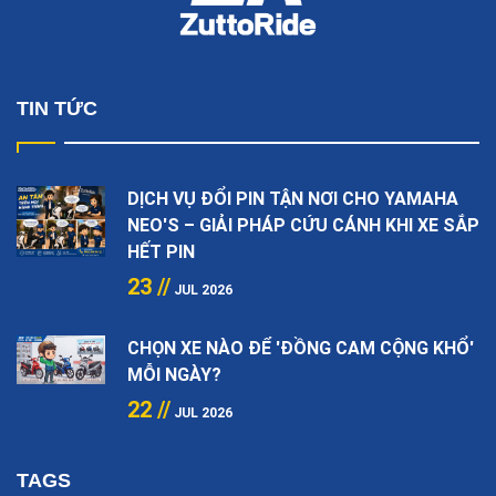
TIN TỨC
DỊCH VỤ ĐỔI PIN TẬN NƠI CHO YAMAHA
NEO'S – GIẢI PHÁP CỨU CÁNH KHI XE SẮP
HẾT PIN
23 //
JUL 2026
CHỌN XE NÀO ĐỂ 'ĐỒNG CAM CỘNG KHỔ'
MỖI NGÀY?
22 //
JUL 2026
TAGS