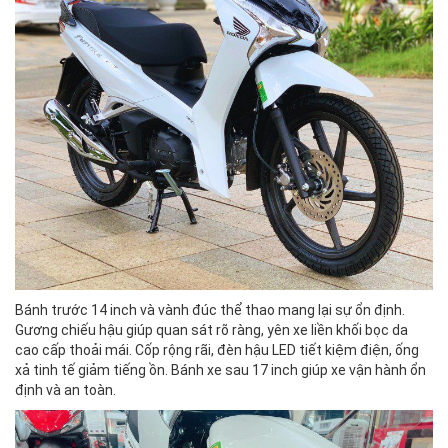
Bánh trước 14 inch và vành đúc thể thao mang lại sự ổn định.
Gương chiếu hậu giúp quan sát rõ ràng, yên xe liền khối bọc da
cao cấp thoải mái. Cốp rộng rãi, đèn hậu LED tiết kiệm điện, ống
xả tinh tế giảm tiếng ồn. Bánh xe sau 17 inch giúp xe vận hành ổn
định và an toàn.