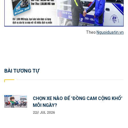
Theo
Nguoiduatin.vn
Post
BÀI TƯƠNG TỰ
navigation
CHỌN XE NÀO ĐỂ 'ĐỒNG CAM CỘNG KHỔ'
MỖI NGÀY?
22// JUL 2026