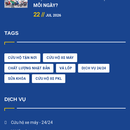
MỖI NGÀY?
22 //
JUL 2026
TAGS
CỨU HỘ TẬN NƠI
CỨU HỘ XE MÁY
CHẤT LƯỢNG NHẬT BẢN
VÁ LỐP
DỊCH VỤ 24/24
SỬA KHÓA
CỨU HỘ XE PKL
DỊCH VỤ
Cứu hộ xe máy - 24/24