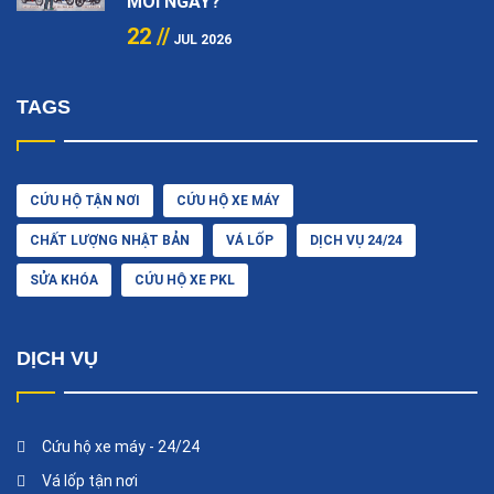
MỖI NGÀY?
22 //
JUL 2026
TAGS
CỨU HỘ TẬN NƠI
CỨU HỘ XE MÁY
CHẤT LƯỢNG NHẬT BẢN
VÁ LỐP
DỊCH VỤ 24/24
SỬA KHÓA
CỨU HỘ XE PKL
DỊCH VỤ
Cứu hộ xe máy - 24/24
Vá lốp tận nơi