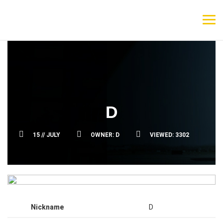
D
15 //
JULY
OWNER:
D
VIEWED:
3302
Nickname
D