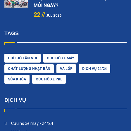
MỖI NGÀY?
22 //
JUL 2026
TAGS
CỨU HỘ TẬN NƠI
CỨU HỘ XE MÁY
CHẤT LƯỢNG NHẬT BẢN
VÁ LỐP
DỊCH VỤ 24/24
SỬA KHÓA
CỨU HỘ XE PKL
DỊCH VỤ
Cứu hộ xe máy - 24/24