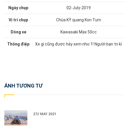
Ngày chụp
02-July-2019
Vị trí chụp
Chùa KỲ quang Kon Tum
Dòng xe
Kawasaki Max 50cc
Thông điệp
Xe gì cũng được hảy xem như 1! Người bạn trị kỉ
Post
ẢNH TƯƠNG TƯ
navigation
27// MAY 2021