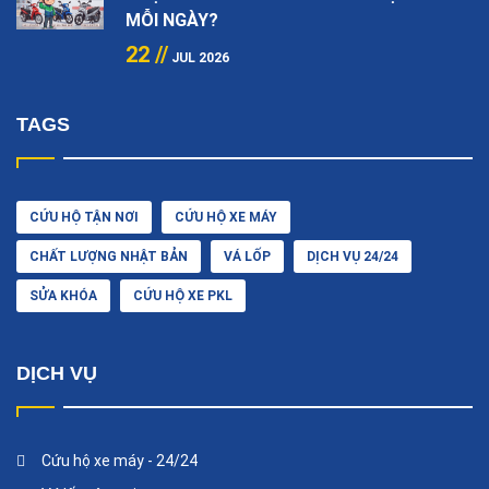
MỖI NGÀY?
22 //
JUL 2026
TAGS
CỨU HỘ TẬN NƠI
CỨU HỘ XE MÁY
CHẤT LƯỢNG NHẬT BẢN
VÁ LỐP
DỊCH VỤ 24/24
SỬA KHÓA
CỨU HỘ XE PKL
DỊCH VỤ
Cứu hộ xe máy - 24/24