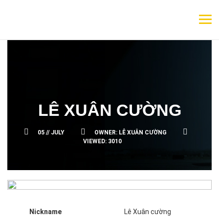
LÊ XUÂN CƯỜNG
05 //
JULY
OWNER:
LÊ XUÂN CƯỜNG
VIEWED:
3010
Nickname
Lê Xuân cường