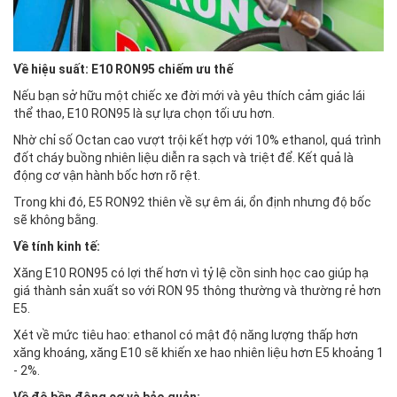
Về hiệu suất: E10 RON95 chiếm ưu thế
Nếu bạn sở hữu một chiếc xe đời mới và yêu thích cảm giác lái
thể thao, E10 RON95 là sự lựa chọn tối ưu hơn.
Nhờ chỉ số Octan cao vượt trội kết hợp với 10% ethanol, quá trình
đốt cháy buồng nhiên liệu diễn ra sạch và triệt để. Kết quả là
động cơ vận hành bốc hơn rõ rệt.
Trong khi đó, E5 RON92 thiên về sự êm ái, ổn định nhưng độ bốc
sẽ không bằng.
Về tính kinh tế:
Xăng E10 RON95 có lợi thế hơn vì tỷ lệ cồn sinh học cao giúp hạ
giá thành sản xuất so với RON 95 thông thường và thường rẻ hơn
E5.
Xét về mức tiêu hao: ethanol có mật độ năng lượng thấp hơn
xăng khoáng, xăng E10 sẽ khiến xe hao nhiên liệu hơn E5 khoảng 1
- 2%.
Về độ bền động cơ và bảo quản: