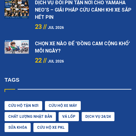
DỊCH VỤ ĐỔI PIN TẬN NƠI CHO YAMAHA
NEO'S – GIẢI PHÁP CỨU CÁNH KHI XE SẮP
HẾT PIN
23 //
JUL 2026
CHỌN XE NÀO ĐỂ 'ĐỒNG CAM CỘNG KHỔ'
MỖI NGÀY?
22 //
JUL 2026
TAGS
CỨU HỘ TẬN NƠI
CỨU HỘ XE MÁY
CHẤT LƯỢNG NHẬT BẢN
VÁ LỐP
DỊCH VỤ 24/24
SỬA KHÓA
CỨU HỘ XE PKL