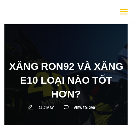
XĂNG RON92 VÀ XĂNG
E10 LOẠI NÀO TỐT
HƠN?
24 //
MAY
VIEWED:
290