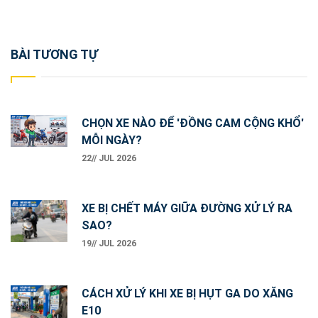
Post
BÀI TƯƠNG TỰ
navigation
CHỌN XE NÀO ĐỂ 'ĐỒNG CAM CỘNG KHỔ'
MỖI NGÀY?
22// JUL 2026
XE BỊ CHẾT MÁY GIỮA ĐƯỜNG XỬ LÝ RA
SAO?
19// JUL 2026
CÁCH XỬ LÝ KHI XE BỊ HỤT GA DO XĂNG
E10