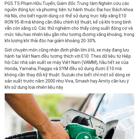
PGS.TS Phạm Hữu Tuyến, Giám đốc Trung tâm Nghiên cứu các
nguồn động lực và phương tiện tự hành thuộc Đại học Bách khoa
Hà Nội, cho biết người dùng có thể sử dụng trực tiếp xăng E10
RON 95-III mà không cần điều chỉnh kỹ thuật, kể cả khi trong bình
vẫn còn xăng cũ. Các thử nghiệm cho thấy công suất động cơ và
mức tiêu hao nhiên liệu gần như tương đương xăng khoáng, trong
khi lượng khí thải độc hại giảm khoảng 20-30%.
Giới chuyên môn cũng nhận định phần lớn ôtô, xe máy đang lưu
hành tại Việt Nam đều tương thích với E10. Theo dữ liệu từ Hiệp
hội Các nhà sản xuất xe máy Việt Nam (VAMM), hầu hết xe của
Honda, Yamaha, Piaggio và SYM đều sử dụng được E10 mà
không cần thay đổi kỹ thuật. Suzuki cho biết chỉ một số dòng xe
sản xuất trước năm 2000 như Viva, Smash hay Amity cần lưu ý
khi sử dụng loại nhiên liệu này.