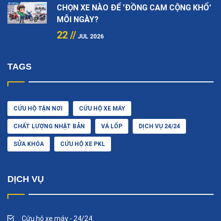
CHỌN XE NÀO ĐỂ 'ĐỒNG CAM CỘNG KHỔ'
MỖI NGÀY?
22 //
JUL 2026
TAGS
CỨU HỘ TẬN NƠI
CỨU HỘ XE MÁY
CHẤT LƯỢNG NHẬT BẢN
VÁ LỐP
DỊCH VỤ 24/24
SỬA KHÓA
CỨU HỘ XE PKL
DỊCH VỤ
Cứu hộ xe máy - 24/24