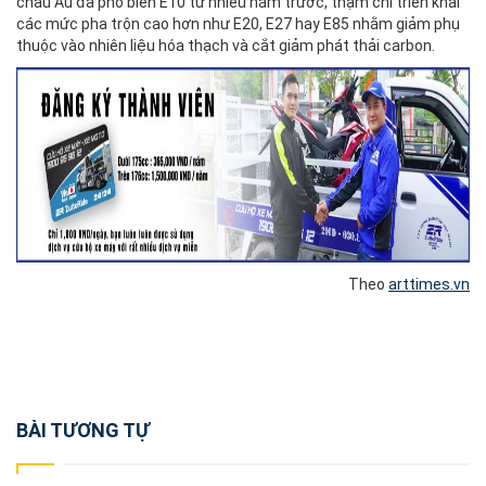
châu Âu đã phổ biến E10 từ nhiều năm trước, thậm chí triển khai
các mức pha trộn cao hơn như E20, E27 hay E85 nhằm giảm phụ
thuộc vào nhiên liệu hóa thạch và cắt giảm phát thải carbon.
Theo
arttimes.vn
Post
BÀI TƯƠNG TỰ
navigation