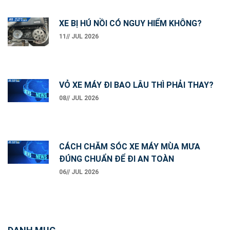
XE BỊ HÚ NỒI CÓ NGUY HIỂM KHÔNG?
11// JUL 2026
VỎ XE MÁY ĐI BAO LÂU THÌ PHẢI THAY?
08// JUL 2026
CÁCH CHĂM SÓC XE MÁY MÙA MƯA
ĐÚNG CHUẨN ĐỂ ĐI AN TOÀN
06// JUL 2026