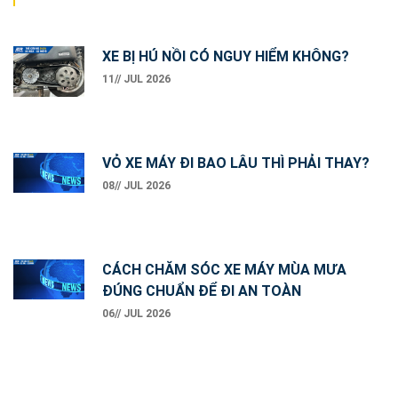
navigation
XE BỊ HÚ NỒI CÓ NGUY HIỂM KHÔNG?
11// JUL 2026
VỎ XE MÁY ĐI BAO LÂU THÌ PHẢI THAY?
08// JUL 2026
CÁCH CHĂM SÓC XE MÁY MÙA MƯA
ĐÚNG CHUẨN ĐỂ ĐI AN TOÀN
06// JUL 2026