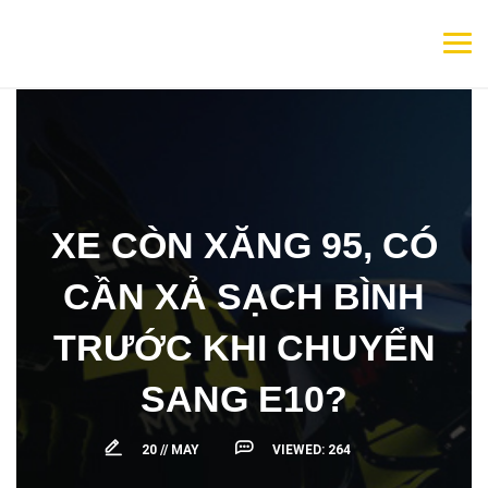
XE CÒN XĂNG 95, CÓ
CẦN XẢ SẠCH BÌNH
TRƯỚC KHI CHUYỂN
SANG E10?
20 //
MAY
VIEWED:
264