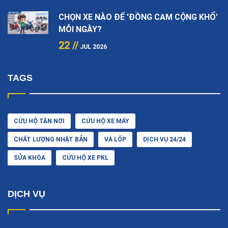
CHỌN XE NÀO ĐỂ 'ĐỒNG CAM CỘNG KHỔ'
MỖI NGÀY?
22 //
JUL 2026
TAGS
CỨU HỘ TẬN NƠI
CỨU HỘ XE MÁY
CHẤT LƯỢNG NHẬT BẢN
VÁ LỐP
DỊCH VỤ 24/24
SỬA KHÓA
CỨU HỘ XE PKL
DỊCH VỤ