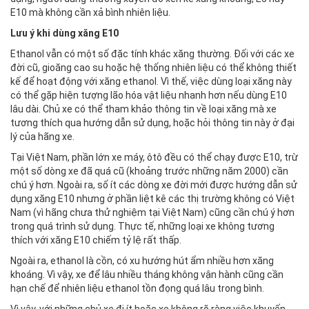
E10 mà không cần xả bình nhiên liệu.
Lưu ý khi dùng xăng E10
Ethanol vẫn có một số đặc tính khác xăng thường. Đối với các xe
đời cũ, gioăng cao su hoặc hệ thống nhiên liệu có thể không thiết
kế để hoạt động với xăng ethanol. Vì thế, việc dùng loại xăng này
có thể gặp hiện tượng lão hóa vật liệu nhanh hơn nếu dùng E10
lâu dài. Chủ xe có thể tham khảo thông tin về loại xăng mà xe
tương thích qua hướng dẫn sử dụng, hoặc hỏi thông tin này ở đại
lý của hãng xe.
Tại Việt Nam, phần lớn xe máy, ôtô đều có thể chạy được E10, trừ
một số dòng xe đã quá cũ (khoảng trước những năm 2000) cần
chú ý hơn. Ngoài ra, số ít các dòng xe đời mới được hướng dẫn sử
dụng xăng E10 nhưng ở phần liệt kê các thị trường không có Việt
Nam (vì hãng chưa thử nghiệm tại Việt Nam) cũng cần chú ý hơn
trong quá trình sử dụng. Thực tế, những loại xe không tương
thích với xăng E10 chiếm tỷ lệ rất thấp.
Ngoài ra, ethanol là cồn, có xu hướng hút ẩm nhiều hơn xăng
khoáng. Vì vậy, xe để lâu nhiều tháng không vận hành cũng cần
hạn chế để nhiên liệu ethanol tồn đọng quá lâu trong bình.
Vì vậy, với những chủ xe đi ít hoặc xe không rõ ràng việc khuyến