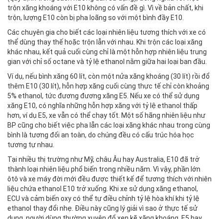
trộn xăng khoáng với E10 không có vấn đề gì. Vì về bản chất, khi
trộn, lượng E10 còn bị pha loãng so với một bình đầy E10.
Các chuyên gia cho biết các loại nhiên liệu tương thích với xe có
thể dùng thay thế hoặc trộn lẫn với nhau. Khi trộn các loại xăng
khác nhau, kết quả cuối cùng chỉ là một hỗn hợp nhiên liệu trung
gian với chỉ số octane và tỷ lệ ethanol nằm giữa hai loại ban đầu.
Ví dụ, nếu bình xăng 60 lít, còn một nửa xăng khoáng (30 lít) rồi đổ
thêm E10 (30 lít), hỗn hợp xăng cuối cùng thực tế chỉ còn khoảng
5% ethanol, tức đương đương xăng E5. Nếu xe có thể sử dụng
xăng E10, có nghĩa những hỗn hợp xăng với tỷ lệ ethanol thấp
hơn, ví dụ E5, xe vẫn có thể chạy tốt. Một số hãng nhiên liệu như
BP cũng cho biết việc pha lẫn các loại xăng khác nhau trong cùng
bình là tương đối an toàn, do chúng đều có cấu trúc hóa học
tương tự nhau.
Tại nhiều thị trường như Mỹ, châu Âu hay Australia, E10 đã trở
thành loại nhiên liệu phổ biến trong nhiều năm. Vì vậy, phần lớn
ôtô và xe máy đời mới đều được thiết kế để tương thích với nhiên
liệu chứa ethanol E10 trở xuống. Khi xe sử dụng xăng ethanol,
ECU và cảm biến oxy có thể tự điều chỉnh tỷ lệ hòa khí khi tỷ lệ
ethanol thay đổi nhẹ. Điều này cũng lý giải vì sao ở thực tế sử
dụng, người dùng thường xuyên đổ xen kẽ xăng khoáng, E5 hay