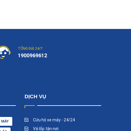
TỔNG ĐÀI 24/7
1900969612
DỊCH VỤ
Cứu hộ xe máy - 24/24
E MÁY
Vá lốp tận nơi