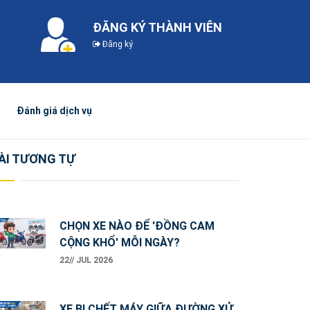
ĐĂNG KÝ THÀNH VIÊN
Đăng ký
Đánh giá dịch vụ
ÀI TƯƠNG TỰ
CHỌN XE NÀO ĐỂ 'ĐỒNG CAM
CỘNG KHỔ' MỖI NGÀY?
22// JUL 2026
XE BỊ CHẾT MÁY GIỮA ĐƯỜNG XỬ