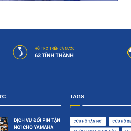
HỖ TRỢ TRÊN CẢ NƯỚC
63 TỈNH THÀNH
ỨC
TAGS
DỊCH VỤ ĐỔI PIN TẬN
CỨU HỘ TẬN NƠI
CỨU HỘ X
NƠI CHO YAMAHA