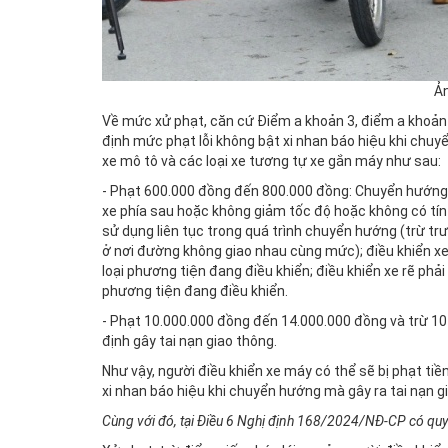
Ản
Về mức xử phạt, căn cứ Điểm a khoản 3, điểm a khoản
định mức phạt lỗi không bật xi nhan báo hiệu khi chuyể
xe mô tô và các loại xe tương tự xe gắn máy như sau:
- Phạt 600.000 đồng đến 800.000 đồng: Chuyển hướng
xe phía sau hoặc không giảm tốc độ hoặc không có tín
sử dụng liên tục trong quá trình chuyển hướng (trừ t
ở nơi đường không giao nhau cùng mức); điều khiển xe rẽ
loại phương tiện đang điều khiển; điều khiển xe rẽ phải 
phương tiện đang điều khiển.
- Phạt 10.000.000 đồng đến 14.000.000 đồng và trừ 10
định gây tai nạn giao thông.
Như vậy, người điều khiển xe máy có thể sẽ bị phạt ti
xi nhan báo hiệu khi chuyển hướng mà gây ra tai nạn g
Cùng với đó, tại Điều 6 Nghị định 168/2024/NĐ-CP có quy