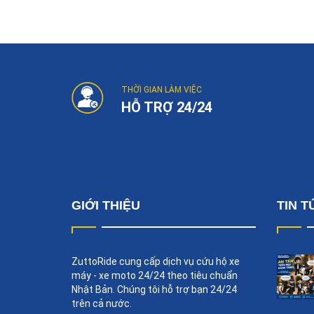
Post
navigation
THỜI GIAN LÀM VIỆC
HỖ TRỢ 24/24
GIỚI THIỆU
TIN T
ZuttoRide cung cấp dịch vụ cứu hộ xe
máy - xe moto 24/24 theo tiêu chuẩn
Nhật Bản. Chúng tôi hỗ trợ bạn 24/24
trên cả nước.