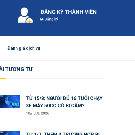
ĐĂNG KÝ THÀNH VIÊN
Đăng ký
Đánh giá dịch vụ
ÀI TƯƠNG TỰ
TỪ 15/8: NGƯỜI ĐỦ 16 TUỔI CHẠY
XE MÁY 50CC CÓ BỊ CẤM?
10// JUL 2026
TỪ 1/7: THÊM 3 TRƯỜNG HỢP BỊ