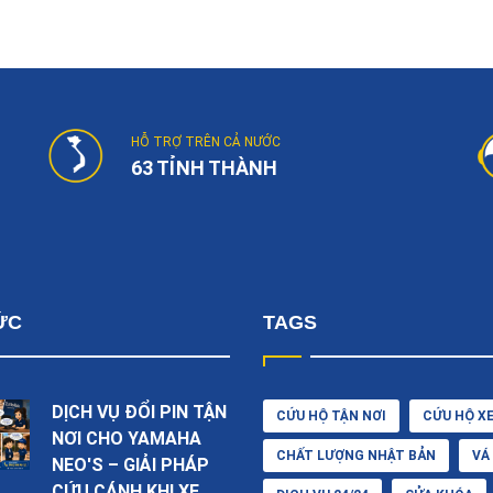
HỖ TRỢ TRÊN CẢ NƯỚC
63 TỈNH THÀNH
ỨC
TAGS
DỊCH VỤ ĐỔI PIN TẬN
CỨU HỘ TẬN NƠI
CỨU HỘ X
NƠI CHO YAMAHA
CHẤT LƯỢNG NHẬT BẢN
VÁ
NEO'S – GIẢI PHÁP
CỨU CÁNH KHI XE