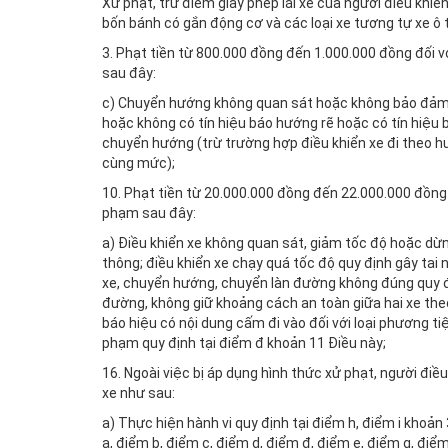
Xử phạt, trừ điểm giấy phép lái xe của người điều khiể
bốn bánh có gắn động cơ và các loại xe tương tự xe ô
3. Phạt tiền từ 800.000 đồng đến 1.000.000 đồng đối v
sau đây:
c) Chuyển hướng không quan sát hoặc không bảo đảm 
hoặc không có tín hiệu báo hướng rẽ hoặc có tín hiệu 
chuyển hướng (trừ trường hợp điều khiển xe đi theo
cùng mức);
10. Phạt tiền từ 20.000.000 đồng đến 22.000.000 đồng 
phạm sau đây:
a) Điều khiển xe không quan sát, giảm tốc độ hoặc dừn
thông; điều khiển xe chạy quá tốc độ quy định gây tai n
xe, chuyển hướng, chuyển làn đường không đúng quy đị
đường, không giữ khoảng cách an toàn giữa hai xe theo
báo hiệu có nội dung cấm đi vào đối với loại phương tiệ
phạm quy định tại điểm đ khoản 11 Điều này;
16. Ngoài việc bị áp dụng hình thức xử phạt, người điều
xe như sau:
a) Thực hiện hành vi quy định tại điểm h, điểm i khoản
a, điểm b, điểm c, điểm d, điểm đ, điểm e, điểm g, điểm