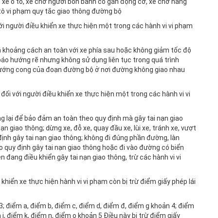
n xe ô tô, xe chở người bốn bánh có gắn động cơ, xe chở hàng
 tô vi phạm quy tắc giao thông đường bộ
ới người điều khiển xe thực hiện một trong các hành vi vi phạm
khoảng cách an toàn với xe phía sau hoặc không giảm tốc độ
báo hướng rẽ nhưng không sử dụng liên tục trong quá trình
 hướng cong của đoạn đường bộ ở nơi đường không giao nhau
đối với người điều khiển xe thực hiện một trong các hành vi vi
g lại để bảo đảm an toàn theo quy định mà gây tai nạn giao
ạn giao thông; dừng xe, đỗ xe, quay đầu xe, lùi xe, tránh xe, vượt
nh gây tai nạn giao thông; không đi đúng phần đường, làn
 quy định gây tai nạn giao thông hoặc đi vào đường có biển
n đang điều khiển gây tai nạn giao thông, trừ các hành vi vi
 khiển xe thực hiện hành vi vi phạm còn bị trừ điểm giấy phép lái
 3; điểm a, điểm b, điểm c, điểm d, điểm đ, điểm g khoản 4; điểm
 i, điểm k, điểm n, điểm o khoản 5 Điều này bị trừ điểm giấy