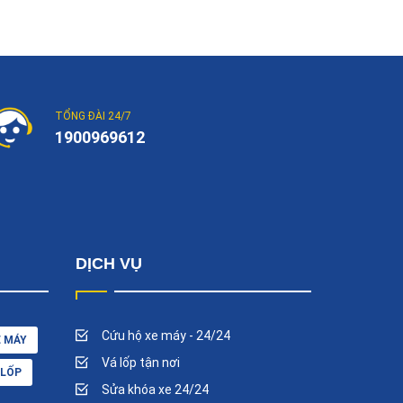
TỔNG ĐÀI 24/7
1900969612
DỊCH VỤ
Cứu hộ xe máy - 24/24
E MÁY
Vá lốp tận nơi
 LỐP
Sửa khóa xe 24/24