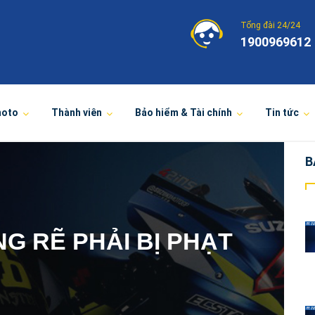
Tổng đài 24/24
1900969612
moto
Thành viên
Bảo hiểm & Tài chính
Tin tức
B
G RẼ PHẢI BỊ PHẠT