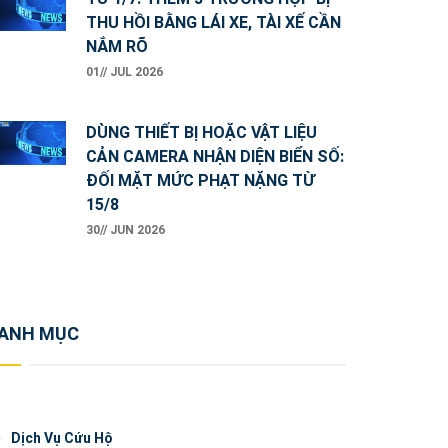
THU HỒI BẰNG LÁI XE, TÀI XẾ CẦN
NẮM RÕ
01// JUL 2026
DÙNG THIẾT BỊ HOẶC VẬT LIỆU
CẢN CAMERA NHẬN DIỆN BIỂN SỐ:
ĐỐI MẶT MỨC PHẠT NẶNG TỪ
15/8
30// JUN 2026
ANH MỤC
Dịch Vụ Cứu Hộ