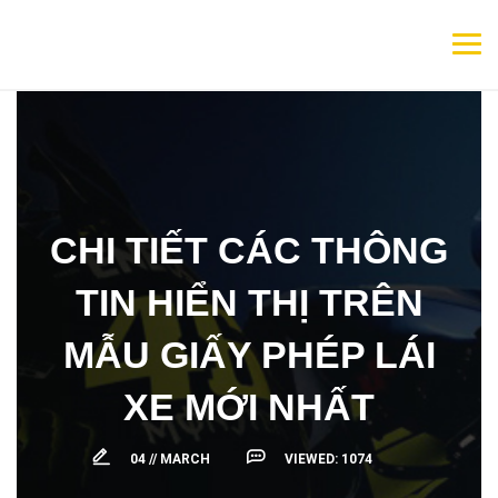
CHI TIẾT CÁC THÔNG
TIN HIỂN THỊ TRÊN
MẪU GIẤY PHÉP LÁI
XE MỚI NHẤT
04 //
MARCH
VIEWED:
1074