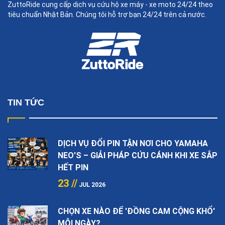
ZuttoRide cung cấp dịch vụ cứu hộ xe máy - xe moto 24/24 theo
tiêu chuẩn Nhật Bản. Chúng tôi hỗ trợ bạn 24/24 trên cả nước.
TIN TỨC
DỊCH VỤ ĐỔI PIN TẬN NƠI CHO YAMAHA
NEO'S – GIẢI PHÁP CỨU CÁNH KHI XE SẮP
HẾT PIN
23 //
JUL 2026
CHỌN XE NÀO ĐỂ 'ĐỒNG CAM CỘNG KHỔ'
MỖI NGÀY?