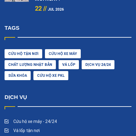
22 //
JUL 2026
TAGS
CỨU HỘ TẬN NƠI
CỨU HỘ XE MÁY
CHẤT LƯỢNG NHẬT BẢN
VÁ LỐP
DỊCH VỤ 24/24
SỬA KHÓA
CỨU HỘ XE PKL
DỊCH VỤ
Cứu hộ xe máy - 24/24
Vá lốp tận nơi