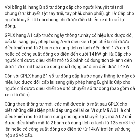
Với bằng lái hạng B số tự động cấp cho người khuyết tật nói
chung (trừ khuyết tật tay trái, tay phải, chân phải), ghi là: Cấp cho
người khuyết tật nói chung chỉ được điều khiển xe ô tô số tự
động.
GPLX hạng A1 cấp trước ngày thông tư này có hiệu lực được đổi,
cấp lại sang giấy phép hạng A với điều kiện hạn chế là chỉ được
điều khiển mô tô 2 bánh có dung tích xi-lanh đến dưới 175 cm3
hoặc có công suất động cơ điện đến dưới 14 kW, ghi là: Cấp cho
người chỉ được điều khiển mô tô 2 bánh có dung tích xi-lanh đến
dưới 175 cm3 hoặc có công suất động cơ điện đến dưới 14 kW.
Còn với GPLX hạng B1 số tự động cấp trước ngày thông tư này có
hiệu lực được đổi, cấp lại sang giấy phép hạng B, ghi là: Cấp cho
người chỉ được điều khiển xe ô tô chuyển số tự động (bao gồm cả
xe ô tô điện).
Cũng theo thông tư mới, các mã được in ở mặt sau GPLX cho
biết những điều kiện phải đáp ứng để lái xe. Ví dụ: Mã A.01 là chỉ
điều khiển mô tô 3 bánh dùng cho người khuyết tật; mã A.02 chỉ
được điều khiển mô tô 2 bánh có dung tích xi-lanh từ 125 cm3 trở
lên hoặc có công suất động cơ điện từ từ 14kW trở lên sử dụng
hộp số vô cấp.