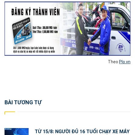
Theo
P
lo.vn
Post
BÀI TƯƠNG TỰ
navigation
TỪ 15/8: NGƯỜI ĐỦ 16 TUỔI CHẠY XE MÁY