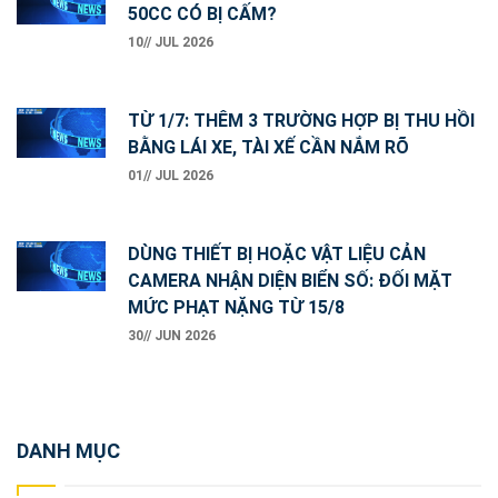
50CC CÓ BỊ CẤM?
10// JUL 2026
TỪ 1/7: THÊM 3 TRƯỜNG HỢP BỊ THU HỒI
BẰNG LÁI XE, TÀI XẾ CẦN NẮM RÕ
01// JUL 2026
DÙNG THIẾT BỊ HOẶC VẬT LIỆU CẢN
CAMERA NHẬN DIỆN BIỂN SỐ: ĐỐI MẶT
MỨC PHẠT NẶNG TỪ 15/8
30// JUN 2026
DANH MỤC